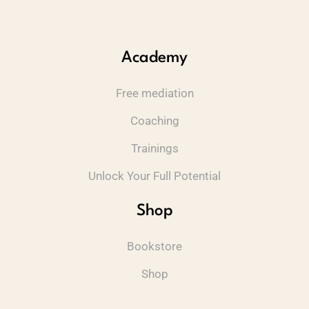
Academy
Free mediation
Coaching
Trainings
Unlock Your Full Potential
Shop
Bookstore
Shop