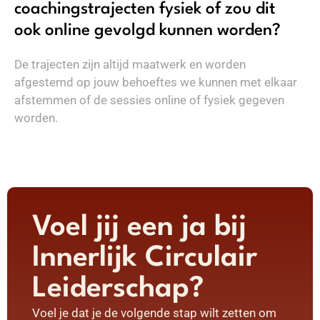
coachingstrajecten fysiek of zou dit
ook online gevolgd kunnen worden?
De trajecten zijn altijd maatwerk en worden
afgestemd op jouw behoeftes we kunnen met elkaar
afstemmen of de sessies online of fysiek gegeven
worden.
Voel jij een ja bij
Innerlijk Circulair
Leiderschap?
Voel je dat je de volgende stap wilt zetten om