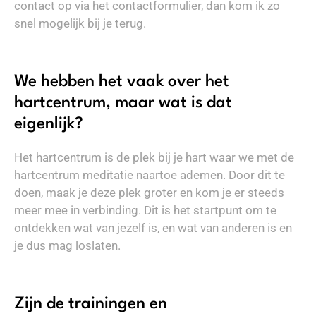
contact op via het contactformulier, dan kom ik zo
snel mogelijk bij je terug.
We hebben het vaak over het
hartcentrum, maar wat is dat
eigenlijk?
Het hartcentrum is de plek bij je hart waar we met de
hartcentrum meditatie naartoe ademen. Door dit te
doen, maak je deze plek groter en kom je er steeds
meer mee in verbinding. Dit is het startpunt om te
ontdekken wat van jezelf is, en wat van anderen is en
je dus mag loslaten.
Zijn de trainingen en